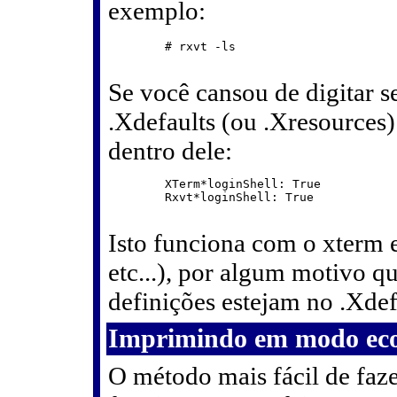
exemplo:
	# rxvt -ls

Se você cansou de digitar s
.Xdefaults (ou .Xresources)
dentro dele:
	XTerm*loginShell: True

	Rxvt*loginShell: True

Isto funciona com o xterm e
etc...), por algum motivo q
definições estejam no .Xdef
Imprimindo em modo ec
O método mais fácil de faz