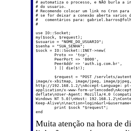
# automatiza o processo, e NÃO burla a in
# do usuario.

# Recomendo colocar um link no Cron para 
# se for deixar a conexão aberta varios d
#   comentários para: gabriel.barros@folh
#

use IO::Socket;

my($sock, $request);

$usuario = "NOME_DO_USUARIO";

$senha = "SUA_SENHA";

$sock = IO::Socket::INET->new(

        Proto => 'tcp',

        PeerPort => '8000',

        PeerAddr => 'auth.ig.com.br',

        ) || die($!);

        $request = "POST /servlets/autent
image/x-xbitmap, image/jpeg, image/pjpeg,
http://192.168.1.2/\nAccept-Language: pt-
application/x-www-form-urlencoded\nAccept
deflate\nUser-Agent: Mozilla/4.0 (compati
Windows NT 5.0)\nHost: 192.168.1.2\nConte
Keep-Alive\n\naction=login&url=&username=
        print $sock "$request";

Muita atenção na hora de dig