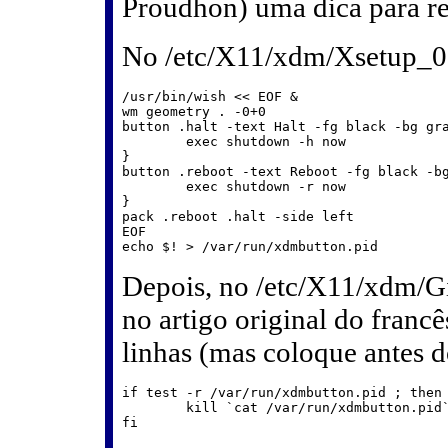
Proudhon) uma dica para re
No /etc/X11/xdm/Xsetup_0, 
/usr/bin/wish << EOF &

wm geometry . -0+0

button .halt -text Halt -fg black -bg gra
	exec shutdown -h now 

}

button .reboot -text Reboot -fg black -bg
	exec shutdown -r now 

}

pack .reboot .halt -side left

EOF

Depois, no /etc/X11/xdm/G
no artigo original do franc
linhas (mas coloque antes
if test -r /var/run/xdmbutton.pid ; then

	kill `cat /var/run/xdmbutton.pid`
