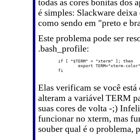
todas as cores bonitas dos 
é simples: Slackware deixa
como sendo em "preto e br
Este problema pode ser reso
.bash_profile:
	if [ "$TERM" = "xterm" ]; then

	        export TERM="xterm-color"

	fi

Elas verificam se você está 
alteram a variável TERM pa
suas cores de volta -;) Infe
funcionar no xterm, mas fu
souber qual é o problema, p