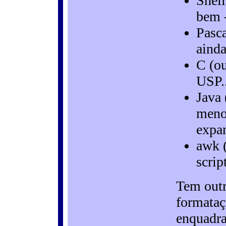
Shell
bem -
Pasca
ainda
C (ou
USP..
Java 
menos
expan
awk 
scrip
Tem outr
formataçã
enquadr