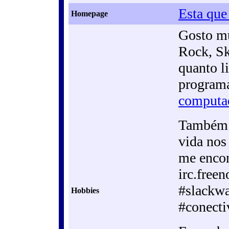
Esta que
Homepage
Gosto mu
Rock, Ska
quanto li
programa
computa
Também g
vida nos
me encon
irc.free
#slackwa
Hobbies
#conectiv