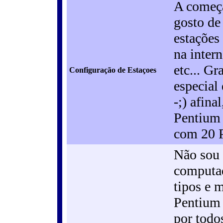
A começa
gosto de
estações 
na inter
etc... G
Configuração de Estaçoes
especial
-;) afin
Pentium 
com 20 
Não sou 
computad
tipos e 
Pentium 
por todo