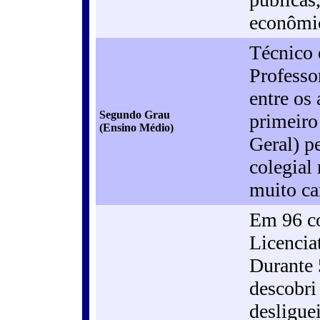
econômic
Técnico 
Professo
entre os
Segundo Grau
primeiro
(Ensino Médio)
Geral) p
colegial
muito ca
Em 96 co
Licencia
Durante 
descobri
desligue