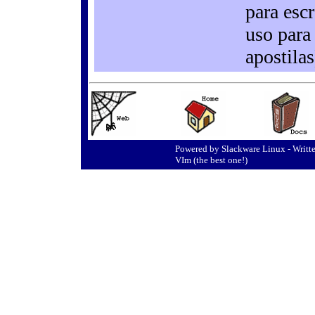
para esc
uso para
apostilas
Powered by Slackware Linux - Writte
VIm (the best one!)