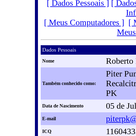
[ Dados Pessoais ]
[ Dado
Inf
[ Meus Computadores ]
[ 
Meus
Dados Pessoais
Roberto 
Nome
Piter Pu
Recalcit
Também conhecido como:
PK
05 de Ju
Data de Nascimento
piterpk@
E-mail
1160433
ICQ