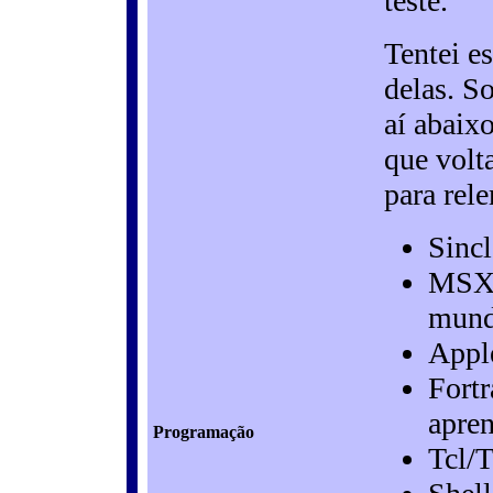
teste.
Tentei e
delas. S
aí abaix
que volt
para rele
Sinc
MSX 
mund
Appl
Fortr
apren
Programação
Tcl/T