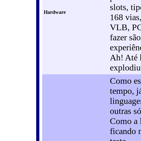
slots, ti
Hardware
168 vias,
VLB, PC
fazer sã
experiênc
Ah! Até
explodiu
Como est
tempo, j
linguage
outras s
Como a l
ficando 