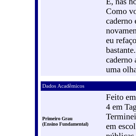
E, nas h
Como vol
caderno 
novament
eu refaç
bastante
caderno 
uma olh
Dados Acadêmicos
Feito em
4 em Tag
Terminei
Primeiro Grau
(Ensino Fundamental)
em escol
públicas