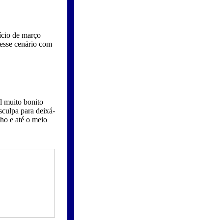
nício de março
 esse cenário com
l muito bonito
sculpa para deixá-
nho e até o meio