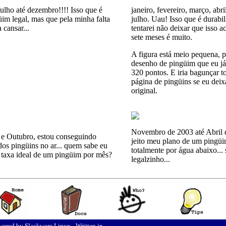
julho até dezembro!!!! Isso que é
janeiro, fevereiro, março, abri
im legal, mas que pela minha falta
julho. Uau! Isso que é durabi
cansar...
tentarei não deixar que isso a
sete meses é muito.
A figura está meio pequena, p
desenho de pingüim que eu já
320 pontos. E iria bagunçar t
página de pingüins se eu dei
original.
Novembro de 2003 até Abril 
e Outubro, estou conseguindo
jeito meu plano de um pingüi
dos pingüins no ar... quem sabe eu
totalmente por água abaixo...
 taxa ideal de um pingüim por mês?
legalzinho...
ered by Slackware Linux - Written in