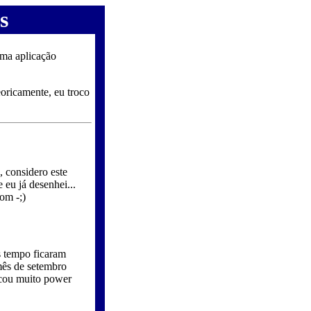
s
uma aplicação
oricamente, eu troco
 considero este
eu já desenhei...
som -;)
s tempo ficaram
mês de setembro
ficou muito power