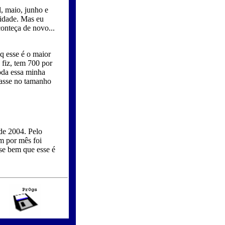
l, maio, junho e
lidade. Mas eu
conteça de novo...
q esse é o maior
 fiz, tem 700 por
oda essa minha
xasse no tamanho
de 2004. Pelo
m por mês foi
 se bem que esse é