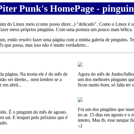
Piter Punk's HomePage - pinguin
uim do Linux meio (como posso dizer...) "delicado". Como o Linux é 
 fazer meus próprios pingüins. Com uma postura um pouco mais bélica.
am, então resolvi fazer uma página com a minha galeria de pinguins. Te
s que passa, mas isso não é muito verdadeiro...
da página. Na teoria ele é do mês de
Agora do mês de Junho/Julho,
não sei direito... nem lembro se a
um dos melhores pinguins que 
 em abril...
ficou muito bom, só falta ter 
Foi um dos pingüins que mai
pido. É o pinguim do mês de agosto.
no ar. 15 dias em agosto e o 
em sal. E troquei pelo próximo que é
inteiro. Mas tb, esse tanque 
ado.
-;)