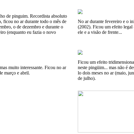
ho de pinguim. Recordista absoluto
, ficou no ar durante todo o mês de
No ar durante fevereiro e o i
embro, o de dezembro e durante o
(2002). Ficou um efeito legal
iro (enquanto eu fazia o novo
ele e a visão de frente...
Ficou um efeito tridimensiona
mas muito interessante. Ficou no ar
neste pingüim... mas não é de
e março e abril.
lo dois meses no ar (maio, ju
de julho).